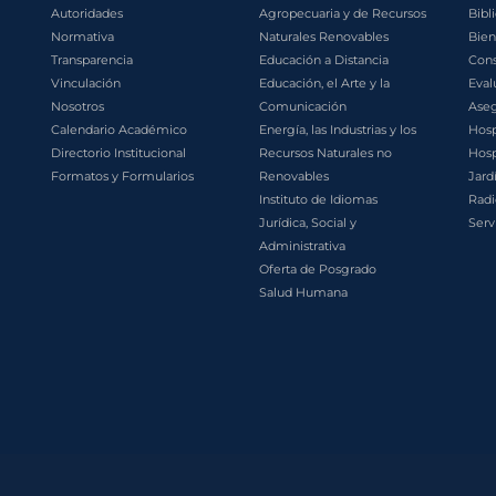
Autoridades
Agropecuaria y de Recursos
Bibl
Normativa
Naturales Renovables
Bien
Transparencia
Educación a Distancia
Cons
Vinculación
Educación, el Arte y la
Eval
Nosotros
Comunicación
Aseg
Calendario Académico
Energía, las Industrias y los
Hosp
Directorio Institucional
Recursos Naturales no
Hosp
Formatos y Formularios
Renovables
Jard
Instituto de Idiomas
Radi
Jurídica, Social y
Serv
Administrativa
Oferta de Posgrado
Salud Humana