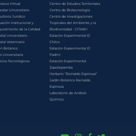
ioteca Virtual
Centro de Estudios Territoriales
estar Universitario
Centro de Biotecnología
ultorio Jurídico
Centro de Investigaciones
uación Institucional y
Tropicales del Ambiente y la
uramiento de la Calidad
Biodiversidad - CITIAB I
ital Universitario
Estación Experimental El
ital Veterinario
Chilco
ín Botánico
Estación Experimental El
o Universitaria
Padmi
icios Tecnológicos
Estación Experimental
Zapotepamba
Herbario “Reinaldo Espinosa”
Jardín Botánico Reinaldo
Espinosa
Laboratorio de Análisis
Químico