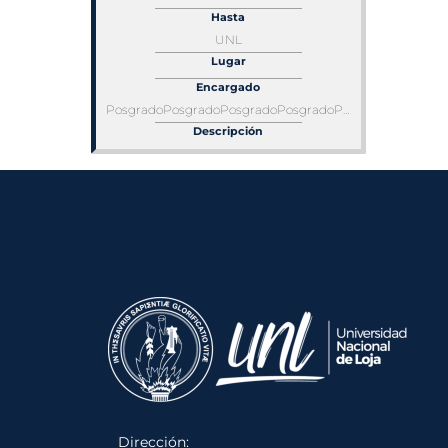
Hasta
UNL
Lugar
Encargado
PosgradoPosgradoPosgradoPosgradoPosgradoPosgradoPosgrado
Descripción
Dirección: