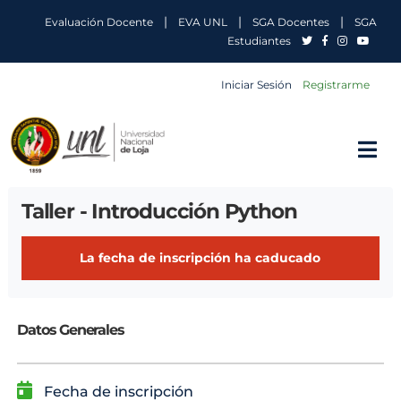
|
|
|
Evaluación Docente
EVA UNL
SGA Docentes
SGA
Estudiantes
Iniciar Sesión
Registrarme
Taller - Introducción Python
La fecha de inscripción ha caducado
Datos Generales
Fecha de inscripción