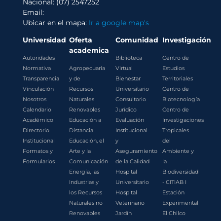
Nacional: (07) 2547252
Email:
Ubicar en el mapa:
Ir a google map's
Universidad
Oferta
Comunidad
Investigación
academica
Autoridades
Biblioteca
Centro de
Normativa
Agropecuaria
Virtual
Estudios
Transparencia
y de
Bienestar
Territoriales
Vinculación
Recursos
Universitario
Centro de
Nosotros
Naturales
Consultorio
Biotecnología
Calendario
Renovables
Jurídico
Centro de
Académico
Educación a
Evaluación
Investigaciones
Directorio
Distancia
Institucional
Tropicales
Institucional
Educación, el
y
del
Formatos y
Arte y la
Aseguramiento
Ambiente y
Formularios
Comunicación
de la Calidad
la
Energía, las
Hospital
Biodiversidad
Industrias y
Universitario
- CITIAB I
los Recursos
Hospital
Estación
Naturales no
Veterinario
Experimental
Renovables
Jardín
El Chilco